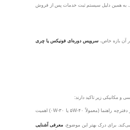
ود. به همین دلیل سیستم ثبت خدمات پس از فروش
 آن بازه خاص،
سرویس دوره‌ای فونیکس یا چری
 و مکانیکی زیر تاکید دارند:
روغن موتور: با توجه به توربوشارژ بودن پیشرانه آریزو ۶ جی‌تی، استفاده از روغن‌های استاندارد و تمام‌سنتتیک با ویسکوزیته توصیه‌شده در دفترچه راهنما (معمولاً ۵W-۴۰ یا ۰W-۳۰) اهمیت
کند. برای درک بهتر این موضوع،
معرفی آشنایی