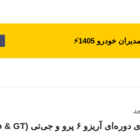
ن خودرو 1405⚡
رز
و جی‌تی (Arrizo 6 Pro & GT)