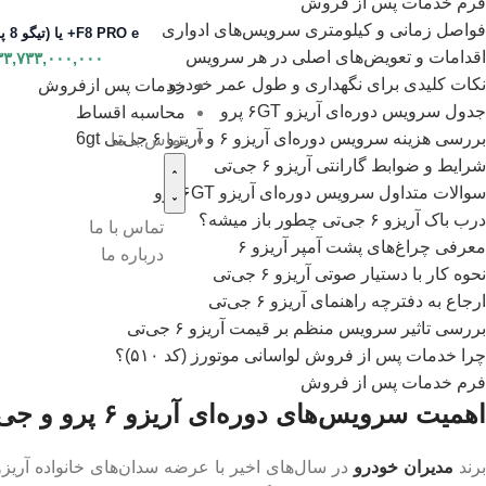
فرم خدمات پس از فروش
فواصل زمانی و کیلومتری سرویس‌های ادواری
F8 PRO e+ یا (تیگو 8 پلاگین هیبرید)
اقدامات و تعویض‌های اصلی در هر سرویس
۳۳,۷۳۳,۰۰۰,۰۰۰
نکات کلیدی برای نگهداری و طول عمر خودرو
خدمات پس ازفروش
جدول سرویس دوره‌ای آریزو ۶GT پرو
محاسبه اقساط
بررسی هزینه سرویس دوره‌ای آریزو ۶ و آریزو ۶ جی‌تی 6gt
تماس با ما
شرایط و ضوابط گارانتی آریزو ۶ جی‌تی
سوالات متداول سرویس دوره‌ای آریزو ۶GT پرو
درب باک آریزو ۶ جی‌تی چطور باز میشه؟
تماس با ما
معرفی چراغ‌های پشت آمپر آریزو ۶
درباره ما
نحوه کار با دستیار صوتی آریزو ۶ جی‌تی
ارجاع به دفترچه راهنمای آریزو ۶ جی‌تی
بررسی تاثیر سرویس منظم بر قیمت آریزو ۶ جی‌تی
چرا خدمات پس از فروش لواسانی موتورز (کد ۵۱۰)؟
فرم خدمات پس از فروش
اهمیت سرویس‌های دوره‌ای آریزو ۶ پرو و جی‌تی
رند
مديران خودرو
در سال‌های اخیر با عرضه سدان‌های خانواده آریزو 