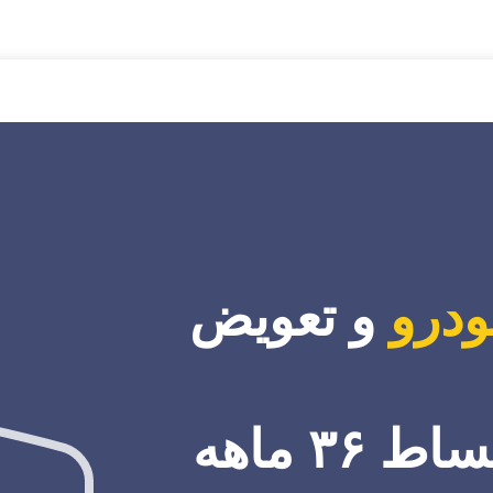
ودرو
و تعویض
۳۶ ماهه