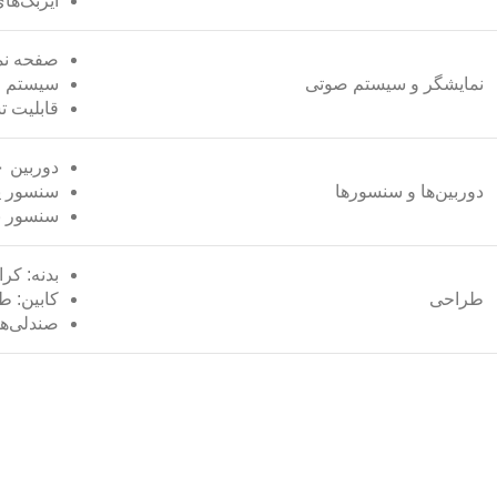
ایربگ‌ها
صفحه نمایش لم
نمایشگر و سیستم صوتی
سیستم صوتی Sony 
قابلیت 
دوربین ۳۶۰ درجه و دوربین عقب
دوربین‌ها و سنسورها
سنسور پ
سنسور با
بدنه: کر
طراحی
کابین: ط
صندلی‌ها: روک