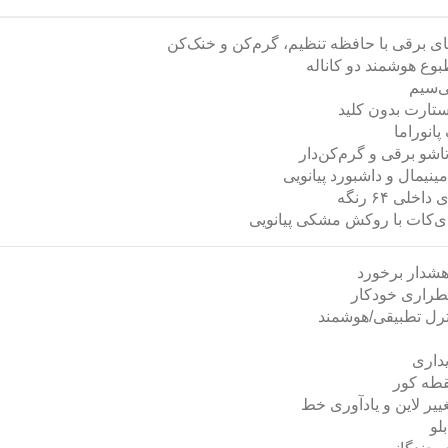
ی برقی با حافظه تنظیم، گرم‌کن و خنک‌کن
بوع هوشمند دو کاناله
ی‌سیم
ستارت بدون کلید
انوراما
تاشو برقی و گرم‌کن‌دار
نیمال و داشبورد پیانویی
اخلی ۶۴ رنگه
ی‌کات با روکش مشکی پیانویی
شدار برخورد
طراری خودکار
ترل تطبیقی/هوشمند
یداری
قطه کور
ییر لاین و یادآوری خط
لو