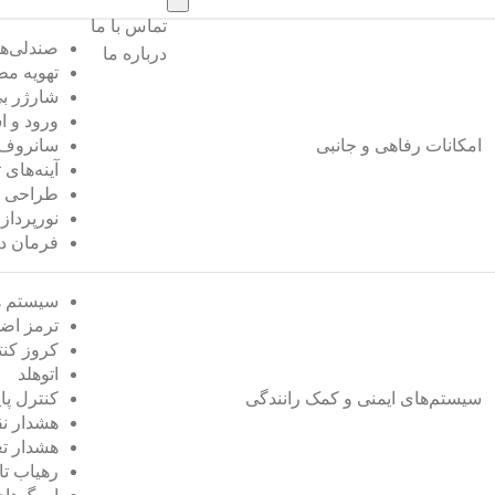
تماس با ما
صندلی‌ها
درباره ما
تهویه مط
شارژر ب
ورود و ا
امکانات رفاهی و جانبی
سانروف پ
آینه‌های 
طراحی می
نورپردازی د
فرمان د
سیستم ه
ترمز اض
کروز کن
اتوهلد
سیستم‌های ایمنی و کمک رانندگی
کنترل پا
هشدار ن
هشدار تغ
رهیاب تاب