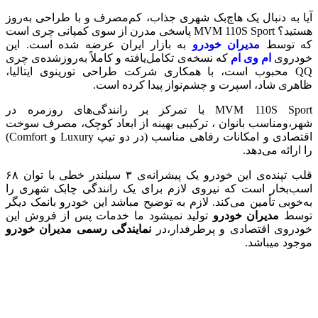
آیا به دنبال یک هاچ‌بک شهری جذاب، کم‌مصرف و با طراحی به‌روز
هستید؟ MVM 110S Sport پاسخی مدرن از سوی کمپانی چری است
که توسط
مدیران خودرو
به بازار ایران عرضه شده است. این
خودروی
ام وی ام
که نسخه‌ی تکامل‌یافته و کاملاً به‌روزشده‌ی چری
QQ محبوب است، با همکاری شرکت طراحی تورینوی ایتالیا،
ظاهری شاد، اسپرت و چشم‌نواز پیدا کرده است.
MVM 110S Sport با تمرکز بر رانندگی‌های روزمره در
شهر،ومناسب بانوان ، ترکیبی بهینه از ابعاد کوچک، مصرف سوخت
اقتصادی و امکانات رفاهی مناسب (در دو تیپ Luxury و Comfort)
را ارائه می‌دهد.
قلب تپنده‌ی این خودرو یک پیشرانه‌ی ۳ سیلندر خطی با توان ۶۸
اسب‌بخار است که نیروی لازم برای یک رانندگی چابک شهری را
به‌خوبی تأمین می‌کند. لازم به توضیح مباشد این خودرو بانمک دیگر
توسط
مدیران خودرو
تولید نمیشود ما خدمات پس از فروش این
خودروی اقتصادی و پرطرفدار،در
نمایندگی رسمی مدیران خودرو
موجود میباشد.