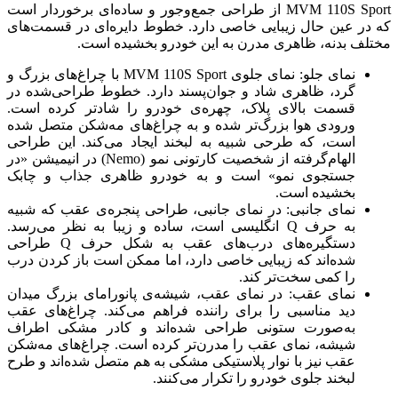
MVM 110S Sport از طراحی جمع‌وجور و ساده‌ای برخوردار است
که در عین حال زیبایی خاصی دارد. خطوط دایره‌ای در قسمت‌های
مختلف بدنه، ظاهری مدرن به این خودرو بخشیده است.
نمای جلو: نمای جلوی MVM 110S Sport با چراغ‌های بزرگ و
گرد، ظاهری شاد و جوان‌پسند دارد. خطوط طراحی‌شده در
قسمت بالای پلاک، چهره‌ی خودرو را شادتر کرده است.
ورودی هوا بزرگ‌تر شده و به چراغ‌های مه‌شکن متصل شده
است، که طرحی شبیه به لبخند ایجاد می‌کند. این طراحی
الهام‌گرفته از شخصیت کارتونی نمو (Nemo) در انیمیشن «در
جستجوی نمو» است و به خودرو ظاهری جذاب و چابک
بخشیده است.
نمای جانبی: در نمای جانبی، طراحی پنجره‌ی عقب که شبیه
به حرف Q انگلیسی است، ساده و زیبا به نظر می‌رسد.
دستگیره‌های درب‌های عقب به شکل حرف Q طراحی
شده‌اند که زیبایی خاصی دارد، اما ممکن است باز کردن درب
را کمی سخت‌تر کند.
نمای عقب: در نمای عقب، شیشه‌ی پانورامای بزرگ میدان
دید مناسبی را برای راننده فراهم می‌کند. چراغ‌های عقب
به‌صورت ستونی طراحی شده‌اند و کادر مشکی اطراف
شیشه، نمای عقب را مدرن‌تر کرده است. چراغ‌های مه‌شکن
عقب نیز با نوار پلاستیکی مشکی به هم متصل شده‌اند و طرح
لبخند جلوی خودرو را تکرار می‌کنند.