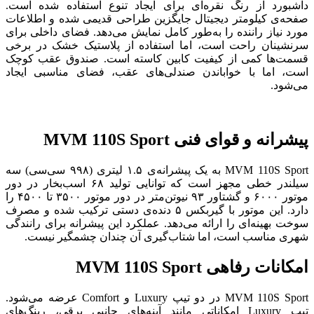
داشبورد از رنگ نقره‌ای برای ایجاد تنوع استفاده شده است.
صفحه‌ی کیلومتر دیجیتال جایگزین طراحی قدیمی شده و اطلاعات
مورد نیاز راننده را به‌طور کامل نمایش می‌دهد. فضای داخلی برای
سرنشینان راحت است، اما استفاده از پلاستیک خشک در برخی
قسمت‌ها کمی از کیفیت کابین کاسته است. صندوق عقب کوچک
است، اما با خواباندن صندلی‌های عقب، فضای مناسبی ایجاد
می‌شود.
پیشرانه و قوای فنی MVM 110S Sport
MVM 110S Sport به یک پیشرانه‌ی ۱.۵ لیتری (۹۹۸ سی‌سی) سه
سیلندر خطی مجهز است که توانایی تولید ۶۸ اسب‌بخار در دور
موتور ۶۰۰۰ و گشتاور ۹۳ نیوتن‌متر در دور موتور ۳۵۰۰ تا ۴۵۰۰ را
دارد. این موتور با گیربکس ۵ دنده‌ی دستی ترکیب شده و مصرف
سوخت بهینه‌ای را ارائه می‌دهد. عملکرد این پیشرانه برای رانندگی
شهری مناسب است، اما شتاب‌گیری آن چندان چشمگیر نیست.
امکانات رفاهی MVM 110S Sport
MVM 110S Sport در دو تیپ Luxury و Comfort عرضه می‌شود.
تیپ Luxury امکاناتی مانند آینه‌های جانبی برقی، رینگ‌های