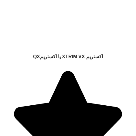
اکستریم XTRIM VX یا اکستریمQX