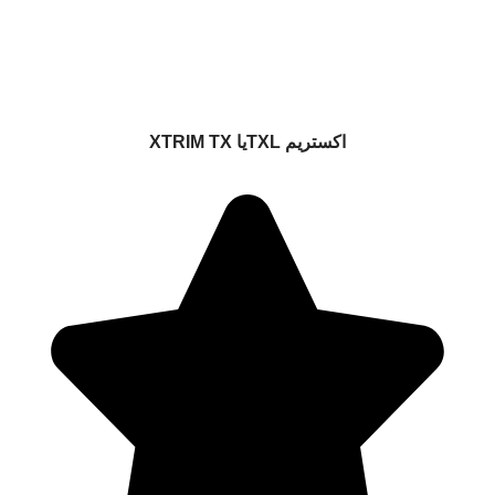
اکستریم TXLیا XTRIM TX